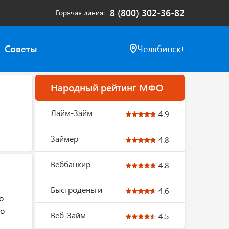
8 (800) 302-36-82
Горячая линия
Советы
Челябинск
Народный рейтинг МФО
Лайм-Займ
4.9
Займер
4.8
Веббанкир
4.8
Быстроденьги
4.6
о
но
Веб-Займ
4.5